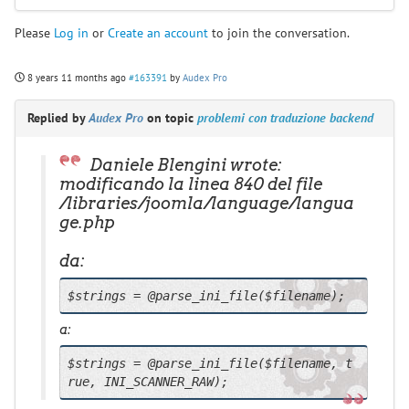
Please
Log in
or
Create an account
to join the conversation.
8 years 11 months ago
#163391
by
Audex Pro
Replied by
Audex Pro
on topic
problemi con traduzione backend
Daniele Blengini wrote:
modificando la linea
840
del file
/libraries/joomla/language/langua
ge.php
da:
$strings = @parse_ini_file($filename);
a:
$strings = @parse_ini_file($filename, t
rue, INI_SCANNER_RAW);