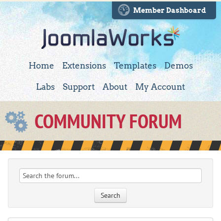
Member Dashboard
Home
Extensions
Templates
Demos
Labs
Support
About
My Account
COMMUNITY FORUM