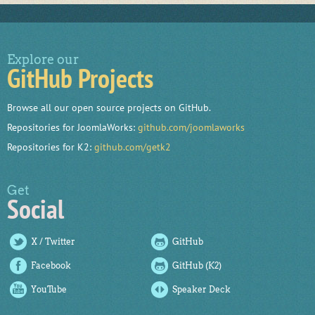
Explore our
GitHub Projects
Browse all our open source projects on GitHub.
Repositories for JoomlaWorks:
github.com/joomlaworks
Repositories for K2:
github.com/getk2
Get
Social
X / Twitter
GitHub
Facebook
GitHub (K2)
YouTube
Speaker Deck