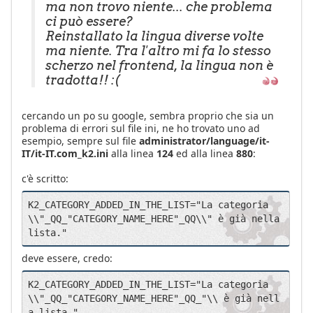
ma non trovo niente... che problema
ci può essere?
Reinstallato la lingua diverse volte
ma niente. Tra l'altro mi fa lo stesso
scherzo nel frontend, la lingua non è
tradotta!! :(
cercando un po su google, sembra proprio che sia un
problema di errori sul file ini, ne ho trovato uno ad
esempio, sempre sul file
administrator/language/it-
IT/it-IT.com_k2.ini
alla linea
124
ed alla linea
880
:
c'è scritto:
K2_CATEGORY_ADDED_IN_THE_LIST="La categoria 
\\"_QQ_"CATEGORY_NAME_HERE"_QQ\\" è già nella 
lista."
deve essere, credo:
K2_CATEGORY_ADDED_IN_THE_LIST="La categoria 
\\"_QQ_"CATEGORY_NAME_HERE"_QQ_"\\ è già nell
a lista."