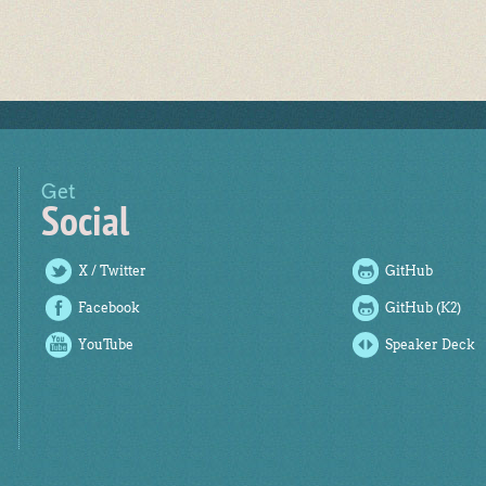
Get
Social
X / Twitter
GitHub
Facebook
GitHub (K2)
YouTube
Speaker Deck