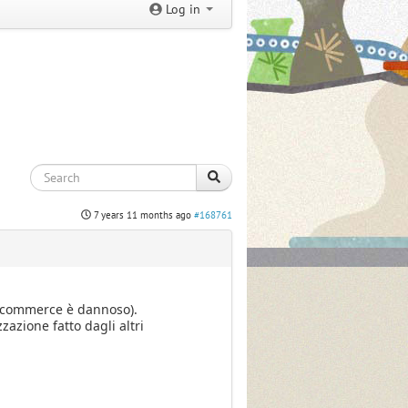
Log in
7 years 11 months ago
#168761
 e-commerce è dannoso).
azione fatto dagli altri