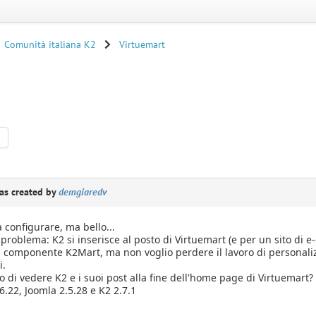
Comunità italiana K2
Virtuemart
s created by
demgiaredv
a configurare, ma bello...
problema: K2 si inserisce al posto di Virtuemart (e per un sito di
il componente K2Mart, ma non voglio perdere il lavoro di personalizz
i.
 di vedere K2 e i suoi post alla fine dell'home page di Virtuemart?
6.22, Joomla 2.5.28 e K2 2.7.1