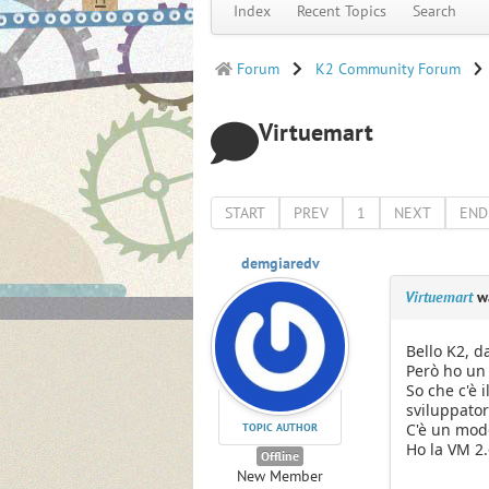
Index
Recent Topics
Search
Forum
K2 Community Forum
Virtuemart
START
PREV
1
NEXT
END
demgiaredv
Virtuemart
wa
Bello K2, d
Però ho un 
So che c'è 
sviluppator
C'è un modo
TOPIC AUTHOR
Ho la VM 2.
Offline
New Member