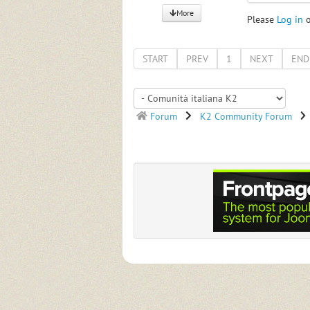
More
Please
Log in
START
PREV
1
NEXT
END
Forum
K2 Community Forum