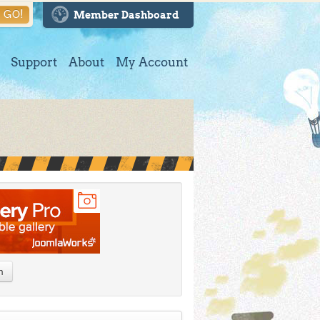
GO!
Member Dashboard
Support
About
My Account